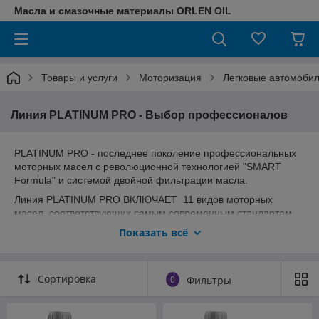
Масла и смазочные материалы ORLEN OIL
Товары и услуги
Моторизация
Легковые автомоби
Линия PLATINUM PRO - Выбор профессионалов
PLATINUM PRO - последнее поколение профессиональных
моторных масел с революционной технологией "SMART
Formula" и системой двойной фильтрации масла.
Линия PLATINUM PRO ВКЛЮЧАЕТ 11 видов моторных
масел, соответствующих самым современным стандартам
качества по API и ACEA.
Показать всё
Масла серии PLATINUM PRO разработаны специально для
специализированных СТО и наиболее требовательных
владельцев автотранспорта, ценящих качество.
Сортировка
0
Фильтры