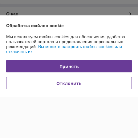
О нас
Обработка файлов cookie
Контакты
Мы используем файлы cookies для обеспечения удобства
пользователей портала и предоставления персональных
Доставка и оплата
рекомендаций.
Вы можете настроить файлы cookies или
отключить их.
График работы
Принять
Полная версия сайта
Отклонить
Политика обработки cookies
Сайт создан на платформе Deal.by
Информация для покупателя
Юридическое лицо:
ОДО "Валентина-М"
223053, Минская область, Минский район, Боровлянский сельсовет, д.