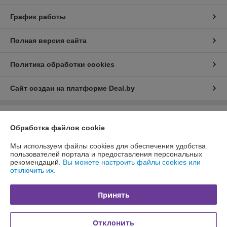
График работы
Полная версия сайта
Политика обработки cookies
Сайт создан на платформе Deal.by
Информация для покупателя
Обработка файлов cookie
Юридическое лицо:
ОДО "Валентина-М"
223053, Минская область, Минский район, Боровлянский сельсовет, д.
Мы используем файлы cookies для обеспечения удобства
Боровляны, ул. 40 лет Побе
пользователей портала и предоставления персональных
рекомендаций.
Вы можете настроить файлы cookies или
Регистрационный номер ЕГР: 300044043
отключить их.
УНП: 300044043
Принять
Регистрационный орган: Минский горисполком
Дата регистрации компании: 29.09.2000
Отклонить