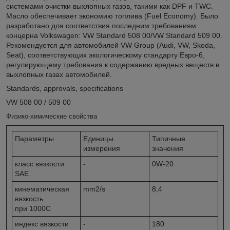
системами очистки выхлопных газов, такими как DPF и TWC.
Масло обеспечивает экономию топлива (Fuel Economy). Было
разработано для соответствия последним требованиям
концерна Volkswagen: VW Standard 508 00/VW Standard 509 00.
Рекомендуется для автомобилей VW Group (Audi, VW, Skoda,
Seat), соответствующих экологическому стандарту Евро-6,
регулирующему требования к содержанию вредных веществ в
выхлопных газах автомобилей.
Standards, approvals, specifications
VW 508 00 / 509 00
Физико-химические свойства
Параметры
Единицы
Типичные
измерения
значения
класс вязкости
-
0W-20
SAE
кинематическая
mm
2
/s
8,4
вязкость
при 100
0
C
индекс вязкости
-
180