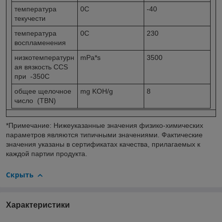
температура
0
C
-40
текучести
температура
0
C
230
воспламенения
низкотемпературн
mPa*s
3500
ая вязкость CCS
при -35
0
C
общее щелочное
mg KOH/g
8
число (TBN)
*Примечание: Нижеуказанные значения физико-химических
параметров являются типичными значениями. Фактические
значения указаны в сертификатах качества, прилагаемых к
каждой партии продукта.
Скрыть
Характеристики