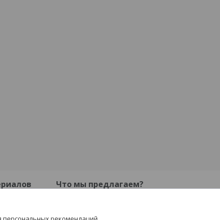
ериалов
Что мы предлагаем?
ости
Смазка LITEN® LT - 43, банка 800 гр
я персональных рекомендаций.