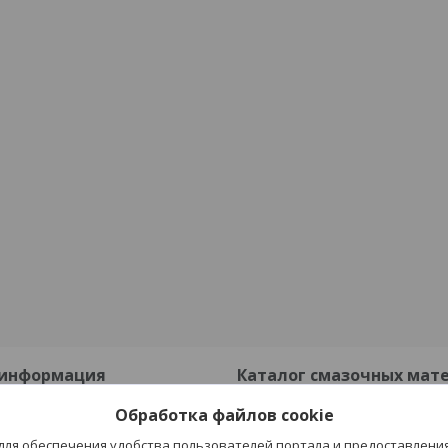
 информация
Каталог смазочных мат
Обработка файлов cookie
Смазочно-охлаждающие жидк
 для обеспечения удобства пользователей портала и предоставлени