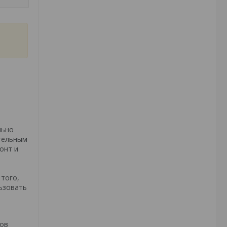
льно
ительным
онт и
того,
ьзовать
мов