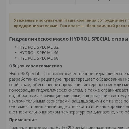
Уважаемые покупатели! Наша компания сотрудничает
предпринимателями. Тип оплаты - безналичный расчет
Гидравлическое масло HYDROL SPECIAL с пов
HYDROL SPECIAL 32
HYDROL SPECIAL 46
HYDROL SPECIAL 68
Общая характеристика
Hydrol® Special – это высококачественное гидравлическое
разработанной рецептуре, предотвращает образование кис
свойствам, обеспечивает продление интервалов между сме
консервацию гидравлических систем, а также ограничивае
подобранные легирующие присадки, защищающие систему ма
исключительными свойствами, защищающими от износа пов
оно имеет повышенный индекс вязкости и очень хорошие н
в относительно широком температурном диапазоне, что об
Применение
Гидравлическое масло Hydrol® Special предназначено для 