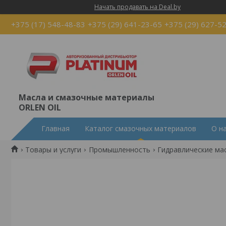
Начать продавать на Deal.by
+375 (17) 548-48-83
+375 (29) 641-23-65
+375 (29) 627-5
Масла и смазочные материалы
ORLEN OIL
Главная
Каталог смазочных материалов
О н
Товары и услуги
Промышленность
Гидравлические ма