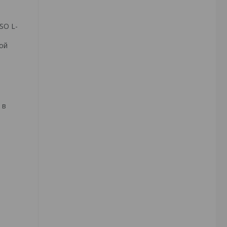
SO L-
ой
 в