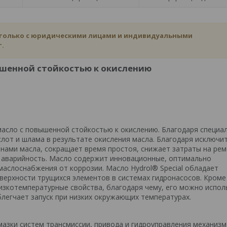
 только с юридическими лицами и индивидуальными
.
ышенной стойкостью к окислению
 масло с повышенной стойкостью к окислению. Благодаря специа
лот и шлама в результате окисления масла. Благодаря исключ
нами масла, сокращает время простоя, снижает затраты на рем
т аварийность. Масло содержит инновационные, оптимально
слоснабжения от коррозии. Масло Hydrol® Special обладает
ерхности трущихся элементов в системах гидронасосов. Кроме 
изкотемпературные свойства, благодаря чему, его можно испол
легчает запуск при низких окружающих температурах.
смазки систем трансмиссии, привода и гидроуправления механиз