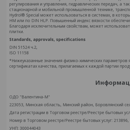
регулирования и управления, гидравлических передач, а та
стационарной и мобильной промышленной технике, транспо
Hydrol® Special может использоваться в системах, в котор
HM или по DIN HLP. Повышенный индекс вязкости обеспечи
Благодаря исключительным свойствам, может использовать
плитки.
Standards, approvals, specifications
DIN 51524 ч.2,
ISO 11158
*Нижеуказанные значения физико-химических параметров я
сертификатах качества, прилагаемых к каждой партии прод
Информаци
ОДО "Валентина-М"
223053, Минская область, Минский район, Боровлянский сел
Дата регистрации в Торговом реестре/Реестре бытовых услу
Номер в Торговом реестре/Реестре бытовых услуг: 213896,
УНП: 300044043