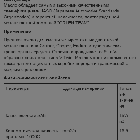
Масло обладает самыми высокими качественными
спецификациями JASO (Japanese Automotive Standards
Organization) и гарантией надежности, подтвержденной
мотоциклетной командой "ORLEN TEAM".
Применение
Предназначено для смазки четырехтактных двигателей
мотоциклов типа Cruiser, Choper, Enduro и туристических
транспортных средств. Отлично оправдывает себя в V-
образных двигателях типа V-Twin. Масло может использоваться
также для мотоциклетных коробок передач и трансмиссий с
мокрым сцеплением.
Физико-химические свойства
Параметры
Единицы измерения
Типов
ые
значен
ия
Класс вязкости SAE
-
15W-
50
Кинематическая вязкость
mm
2
/s
16,9
при темп. 100
0
C